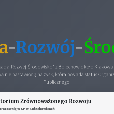
a
-
Rozwój
-
Śro
acja-Rozwój-Środowisko" z Bolechowic koło Krakowa j
 nie nastawioną na zysk, która posiada status Organiz
Publicznego.
atorium Zrównoważonego Rozwoju
racownię w SP w Bolechowicach