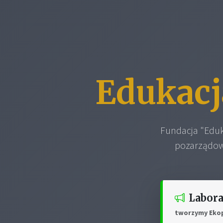
Edukacj
Fundacja "Eduk
pozarządową
Labor
tworzymy Ekop