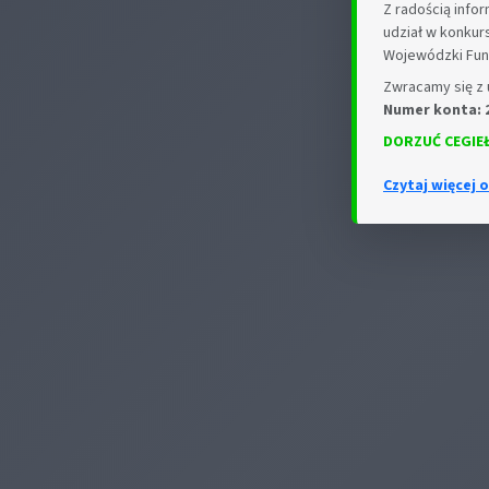
Z radością info
udział w konkur
Wojewódzki Fun
Zwracamy się z 
Numer konta: 2
DORZUĆ CEGIEŁ
Czytaj więcej 