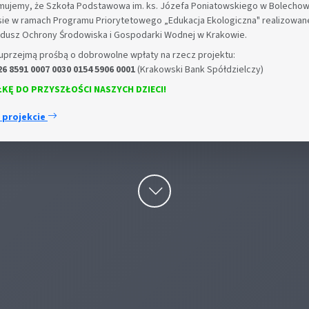
rmujemy, że Szkoła Podstawowa im. ks. Józefa Poniatowskiego w Bolechow
sie w ramach Programu Priorytetowego „Edukacja Ekologiczna" realizowa
dusz Ochrony Środowiska i Gospodarki Wodnej w Krakowie.
uprzejmą prośbą o dobrowolne wpłaty na rzecz projektu:
6 8591 0007 0030 0154 5906 0001
(Krakowski Bank Spółdzielczy)
KĘ DO PRZYSZŁOŚCI NASZYCH DZIECI!
o projekcie